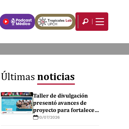
noticias
Últimas
a
Taller de divulgación
presentó avances de
proyecto para fortalecer
el diagnóstico de
10/07/2026
enfermedades febriles