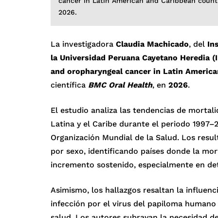
cancer in Latin American and Caribbean countri
2026.
La investigadora
Claudia Machicado
, del
In
la Universidad Peruana Cayetano Heredia 
and oropharyngeal cancer in Latin America
científica
BMC Oral Health
, en
2026
.
El estudio analiza las tendencias de mortal
Latina y el Caribe durante el periodo 1997–
Organización Mundial de la Salud. Los resul
por sexo, identificando países donde la mo
incremento sostenido, especialmente en de
Asimismo, los hallazgos resaltan la influen
infección por el virus del papiloma humano 
salud. Los autores subrayan la necesidad de 