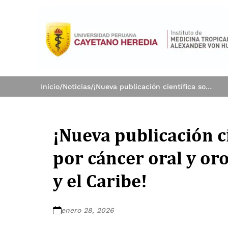
Inicio
/
Noticias
/
¡Nueva publicación científica sobre mortalidad por cáncer oral y orofaríngeo en América Latina y el Caribe!
¡Nueva publicación c
por cáncer oral y or
y el Caribe!
enero 28, 2026