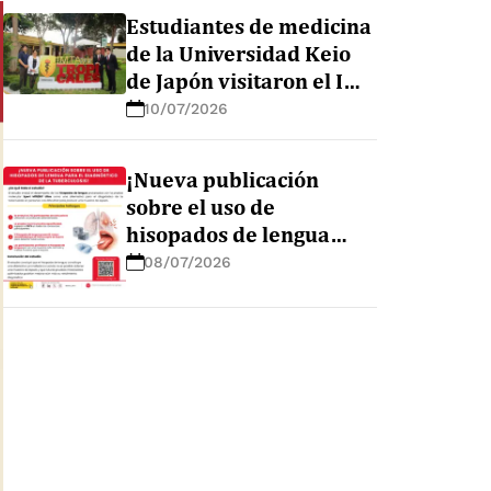
en la Amazonía peruana
Estudiantes de medicina
de la Universidad Keio
de Japón visitaron el IMT
AvH para conocer sus
10/07/2026
líneas de investigación
¡Nueva publicación
sobre el uso de
hisopados de lengua
para el diagnóstico de la
08/07/2026
tuberculosis!