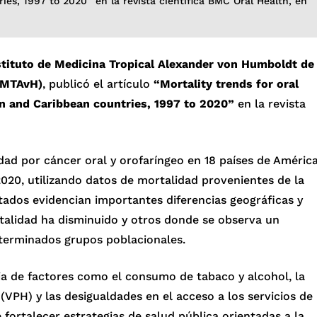
es, 1997 to 2020” en la revista científica BMC Oral Health, en
stituto de Medicina Tropical Alexander von Humboldt de
(IMTAvH)
, publicó el artículo
“Mortality trends for oral
n and Caribbean countries, 1997 to 2020”
en la revista
idad por cáncer oral y orofaríngeo en 18 países de Améric
2020, utilizando datos de mortalidad provenientes de la
tados evidencian importantes diferencias geográficas y
rtalidad ha disminuido y otros donde se observa un
terminados grupos poblacionales.
cia de factores como el consumo de tabaco y alcohol, la
(VPH) y las desigualdades en el acceso a los servicios de
fortalecer estrategias de salud pública orientadas a la