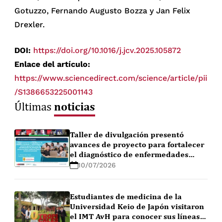
Gotuzzo, Fernando Augusto Bozza y Jan Felix
Drexler.
DOI:
https://doi.org/10.1016/j.jcv.2025.105872
Enlace del artículo:
https://www.sciencedirect.com/science/article/pii
/S1386653225001143
noticias
Últimas
Taller de divulgación presentó
avances de proyecto para fortalecer
el diagnóstico de enfermedades
febriles en la Amazonía peruana
10/07/2026
Estudiantes de medicina de la
Universidad Keio de Japón visitaron
el IMT AvH para conocer sus líneas