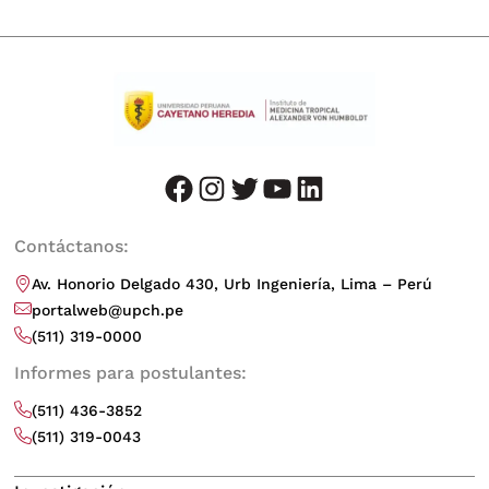
facebook
instagram
twitter
youtube
LinkedIn
Contáctanos:
Av. Honorio Delgado 430, Urb Ingeniería, Lima – Perú
portalweb@upch.pe
(511) 319-0000
Informes para postulantes:
(511) 436-3852
(511) 319-0043