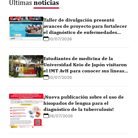
noticias
Últimas
Taller de divulgación presentó
avances de proyecto para fortalecer
el diagnóstico de enfermedades
febriles en la Amazonía peruana
10/07/2026
Estudiantes de medicina de la
Universidad Keio de Japón visitaron
el IMT AvH para conocer sus líneas
de investigación
10/07/2026
¡Nueva publicación sobre el uso de
hisopados de lengua para el
diagnóstico de la tuberculosis!
08/07/2026