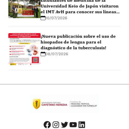
Estudiantes de medicina de la
Universidad Keio de Japón visitaron
el IMT AvH para conocer sus líneas
de investigación
10/07/2026
¡Nueva publicación sobre el uso de
hisopados de lengua para el
diagnóstico de la tuberculosis!
08/07/2026
facebook
instagram
twitter
youtube
LinkedIn