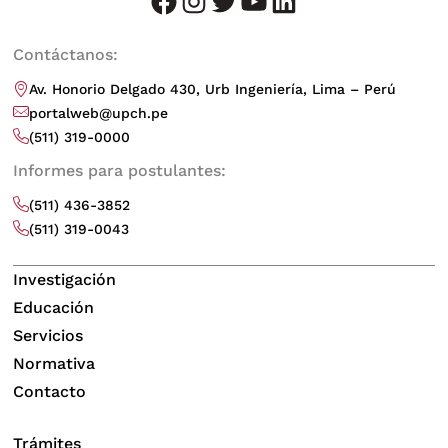
facebook
instagram
twitter
youtube
LinkedIn
Contáctanos:
Av. Honorio Delgado 430, Urb Ingeniería, Lima – Perú
portalweb@upch.pe
(511) 319-0000
Informes para postulantes:
(511) 436-3852
(511) 319-0043
Investigación
Educación
Servicios
Normativa
Contacto
Trámites