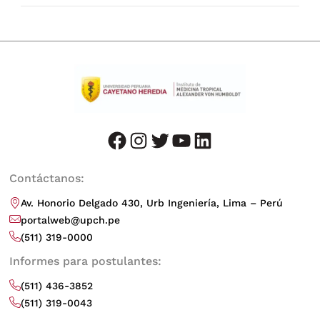
facebook
instagram
twitter
youtube
LinkedIn
Contáctanos:
Av. Honorio Delgado 430, Urb Ingeniería, Lima – Perú
portalweb@upch.pe
(511) 319-0000
Informes para postulantes:
(511) 436-3852
(511) 319-0043