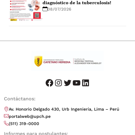
diagnóstico de la tuberculosis!
08/07/2026
facebook
instagram
twitter
youtube
LinkedIn
Contáctanos:
Av. Honorio Delgado 430, Urb Ingeniería, Lima – Perú
portalweb@upch.pe
(511) 319-0000
Informes para postulantes: