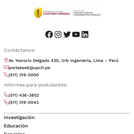
facebook
instagram
twitter
youtube
LinkedIn
Contáctanos:
Av. Honorio Delgado 430, Urb Ingeniería, Lima – Perú
portalweb@upch.pe
(511) 319-0000
Informes para postulantes:
(511) 436-3852
(511) 319-0043
Investigación
Educación