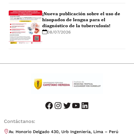
¡Nueva publicación sobre el uso de
hisopados de lengua para el
diagnóstico de la tuberculosis!
08/07/2026
facebook
instagram
twitter
youtube
LinkedIn
Contáctanos:
Av. Honorio Delgado 430, Urb Ingeniería, Lima – Perú