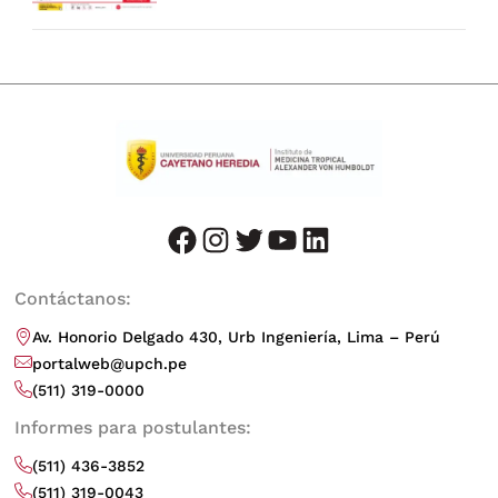
facebook
instagram
twitter
youtube
LinkedIn
Contáctanos:
Av. Honorio Delgado 430, Urb Ingeniería, Lima – Perú
portalweb@upch.pe
(511) 319-0000
Informes para postulantes:
(511) 436-3852
(511) 319-0043