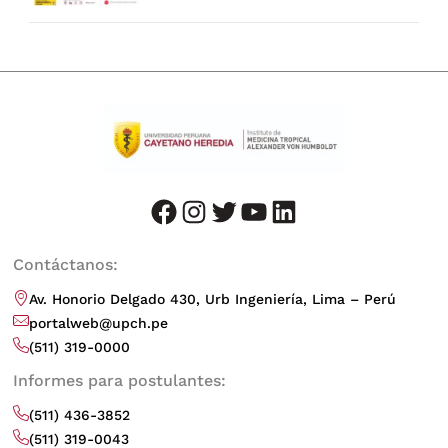
facebook
instagram
twitter
youtube
LinkedIn
Contáctanos:
Av. Honorio Delgado 430, Urb Ingeniería, Lima – Perú
portalweb@upch.pe
(511) 319-0000
Informes para postulantes:
(511) 436-3852
(511) 319-0043