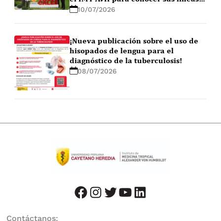
de investigación
10/07/2026
¡Nueva publicación sobre el uso de
hisopados de lengua para el
diagnóstico de la tuberculosis!
08/07/2026
facebook
instagram
twitter
youtube
LinkedIn
Contáctanos: