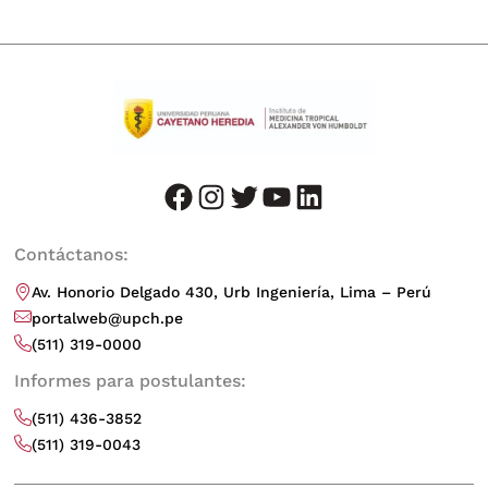
facebook
instagram
twitter
youtube
LinkedIn
Contáctanos:
Av. Honorio Delgado 430, Urb Ingeniería, Lima – Perú
portalweb@upch.pe
(511) 319-0000
Informes para postulantes:
(511) 436-3852
(511) 319-0043