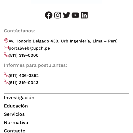
facebook
instagram
twitter
youtube
LinkedIn
Contáctanos:
Av. Honorio Delgado 430, Urb Ingeniería, Lima – Perú
portalweb@upch.pe
(511) 319-0000
Informes para postulantes:
(511) 436-3852
(511) 319-0043
Investigación
Educación
Servicios
Normativa
Contacto