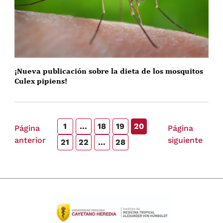
¡Nueva publicación sobre la dieta de los mosquitos
Culex pipiens!
1
…
18
19
20
Página
Página
anterior
siguiente
21
22
…
28