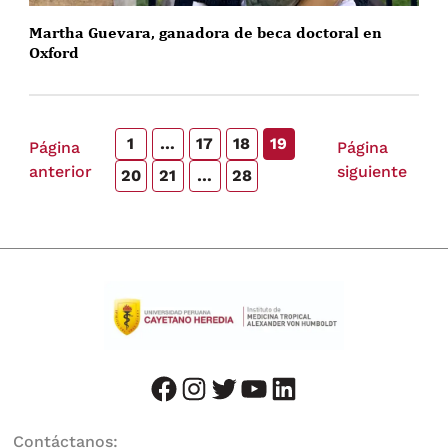
Martha Guevara, ganadora de beca doctoral en
Oxford
1
…
17
18
19
Página
Página
anterior
siguiente
20
21
…
28
facebook
instagram
twitter
youtube
LinkedIn
Contáctanos: